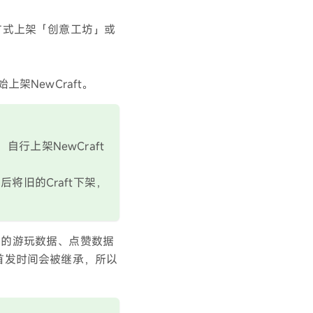
的方式上架「创意工坊」或
架NewCraft。
行上架NewCraft
日后将旧的Craft下架，
先的游玩数据、点赞数据
首发时间会被继承，所以