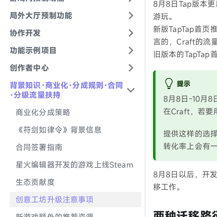
8月8日Tap版本
局外大厅预制功能
游玩。
新版TapTap首
协作开发
言的，Craft的
功能示例项目
旧版本的TapTa
创作者中心
提示
背景知识·商业化·分成规则·合同
·分级流量扶持
8月8日-10月
在Craft，若要
商业化分成策略
《符剑如律令》背景信息
提供这样的选择
转化率上会有
合同签署指南
星火编辑器开发的游戏上线Steam
8月8日以后，开发
生态贡献度
移工作。
创意工坊升级注意事项
两种迁移路