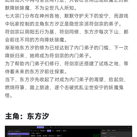
此后仙人不再与尘世间行走，只会在世间出现妖魔之时默
默降妖除魔，不为尘世凡人所知。
七大宗门分布在神州各地，默默守护天下的安宁，而游戏
中玩家控制的主角东方汐正是隐世宗派符剑宗的弟子。
符剑宗以阴阳五行为基，符剑同修，东方汐每次下山，都
会前往不同的方向降妖除魔。
渐渐地东方汐的修为已经达到了内门弟子的门槛，下一次
降妖归来，她将成为符剑宗的内门弟子。
为了帮助内门弟子们修行，符剑宗还搭建了试炼之地，等
待着未来的东方汐前往探索。
当下，东方汐先收起了对成为内门弟子的渴望，拾起剑，
燃烧符箓，踏上旅途，逐个击破扰乱尘世安宁的妖魔鬼
怪。
主角：东方汐